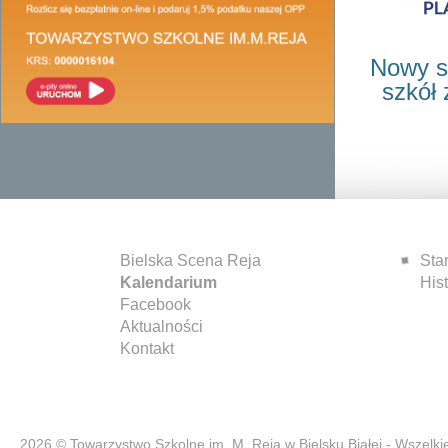
Nowy s
szkół
Bielska Scena Reja
Star
Kalendarium
Hist
Facebook
Aktualności
Kontakt
2026 © Towarzystwo Szkolne im. M. Reja w Bielsku Białej - Wszelk