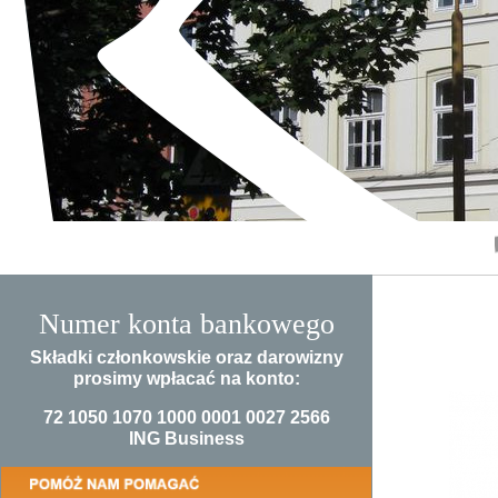
Numer konta bankowego
Składki członkowskie oraz darowizny
prosimy wpłacać na konto:
72 1050 1070 1000 0001 0027 2566
ING Business